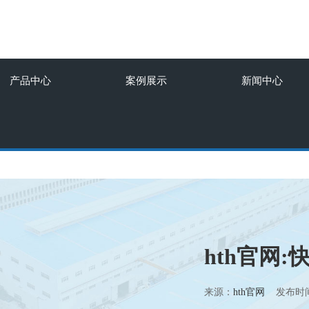
产品中心
案例展示
新闻中心
hth官网
来源：
hth官网
发布时间：20