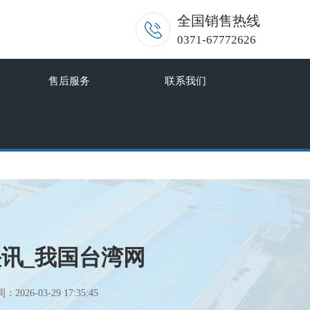
全国销售热线
0371-67772626
售后服务
联系我们
:快讯_我国台湾网
26-03-29 17:35:45