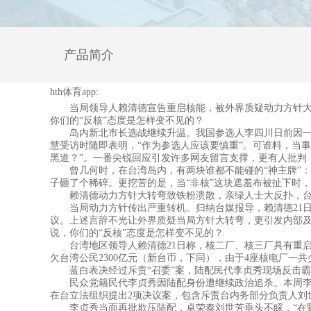
产品简介
hth体育app:
当局领导人赖清德宣告重启核能，被外界质疑动力方针大转
你们的“反核”态度是怎样变不见的？
岛内新北市长选战继续升温。我国参选人李四川日前因一张
慧受访时随即表明，“作为参选人应该要慎重”。可谁料，当
黑道？”。一番尖锐回应引发许多网友留言支撑，更有人批判，
曾几何时，在台湾岛内，有两块谁都不能碰的“神主牌”：一块
子砸了个稀碎。更挖苦的是，当“非核”这块遮羞布被扯下时，
赖清德动力方针大转弯致铁粉溃散，亲绿人士大反扑，台高
当局动力方针传出严重转机。归纳台媒报导，赖清德21日
议。上述言辞不光让外界质疑当局方针大转弯，更引发内部及
说，你们的“反核”态度是怎样变不见的？
台湾地区领导人赖清德21日称，核二厂、核三厂具有重启工
欠台湾公民2300亿元（新台币，下同），由于4座核电厂一共少
蓝白表决经过斥责“召委”案，陆配民代李贞秀现场反击霸凌
民众党籍民代李贞秀因陆配身份遭继续政治追杀。本周李贞秀
在台立法组织提出2项决议案，包含斥责台内务部分负责人刘
李贞秀当面再批欺压陆配，卓荣泰刘世芳垂头不睬，“在野”