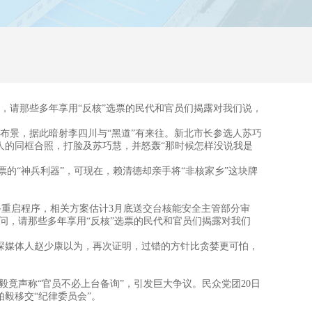
请那些多年享用“反核”选票的民代和官员们揭露对我们说，
景，据此暗射李四川与“黑道”有来往。新北市长参选人苏巧
人的同框合照，打脸及苏巧慧，并怒轰“那时候怎样没说我是
的“神兵利器”，可现在，赖清德却亲手将“非核家乡”这块牌
重启程序，相关方案估计3月底送交台核能安全主管部分审
问，请那些多年享用“反核”选票的民代和官员们揭露对我们
深媒体人赵少康以为，再次证明，过错的方针比贪婪更可怕，
竟声称“官员不必上台备询”，引发巨大争议。民众党团20日
毅移交“纪律委员会”。