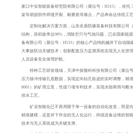
家口中实智能装备研究院有限公司（展位号：H315），依托 
架等易损部件焊缝开裂、耐磨差等痛点，产品寿命达传统工艺 
定制化解决方案方面，山东名盾防爆装备科技有限公司（展位
结构，容积效率达98%，消除空穴与气蚀问题，已在国家能
备有限公司（展位号：H533）的核心产品纯机械井下自动
大事故防治关键技术；创新配套压力监测系统实现无人化管
人员设备安全保驾护航。
特种工艺研发领域，天津中探微科科技有限公司（展位号：55
压力脉冲传输孔底数据，实现定向钻孔轨迹的实时调整，精
8001）的矿用立泵，凭借71项专利技术，实现水陆两用与
排水工艺。
矿业智能化已不再局限于单一设备的自动化改造，而是向“
精准建模，还是井下作业的无人化运行，抑或设备运维的智能
技术与无人系统成为关键支撑。