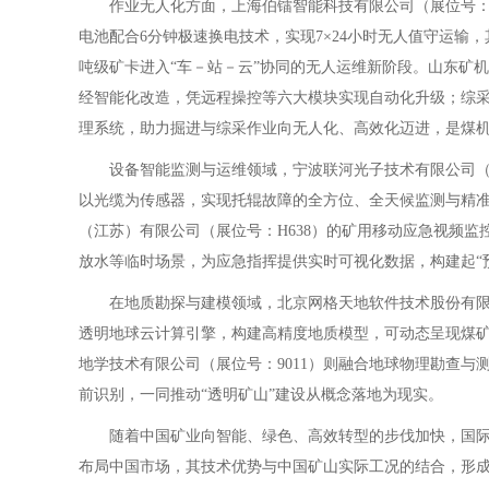
作业无人化方面，上海伯镭智能科技有限公司（展位号：C5）
电池配合6分钟极速换电技术，实现7×24小时无人值守运输
吨级矿卡进入“车－站－云”协同的无人运维新阶段。山东矿机集
经智能化改造，凭远程操控等六大模块实现自动化升级；综
理系统，助力掘进与综采作业向无人化、高效化迈进，是煤
设备智能监测与运维领域，宁波联河光子技术有限公司（展
以光缆为传感器，实现托辊故障的全方位、全天候监测与精
（江苏）有限公司（展位号：H638）的矿用移动应急视频监
放水等临时场景，为应急指挥提供实时可视化数据，构建起“
在地质勘探与建模领域，北京网格天地软件技术股份有限公司（展位
透明地球云计算引擎，构建高精度地质模型，可动态呈现煤
地学技术有限公司（展位号：9011）则融合地球物理勘查
前识别，一同推动“透明矿山”建设从概念落地为现实。
随着中国矿业向智能、绿色、高效转型的步伐加快，国际
布局中国市场，其技术优势与中国矿山实际工况的结合，形成