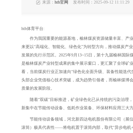
来源：
hth官网
发布时间：2025-09-12 11:11:29
hth体育平台:
作为我国重要的能源基地，榆林煤炭资源储量丰富、产业
来更以“高端化、智能化、绿色化”为转型方向，推动煤炭产业
发展的先行示范区。2025年9月13~15日，第十九届榆林
是榆林煤炭产业转型成果的集中展示窗口，更汇聚了全球矿
看，当前煤炭行业正加速向“绿色化全面升级、装备性能迭代
头部企业凭借核心技术突破，成为趋势引领者，而榆林煤博
质量的发展阶段。
随着“双碳”目标推进，矿业绿色化已从传统的污染治理，
新集中在节能传动设备、低耗作业装备、环保材料应用三大方向
节能传动设备领域，河北新四达电机股份有限公司（展位号：
滚筒）极具代表性——将电机置于滚筒内部，取代“异步电机+减