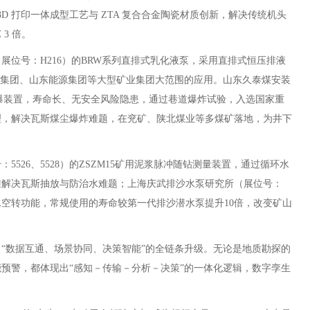
3D 打印一体成型工艺与 ZTA 复合合金陶瓷材质创新，解决传统机头
3 倍。
号：H216）的BRW系列直排式乳化液泵，采用直排式恒压排液
源集团、山东能源集团等大型矿业集团大范围的应用。山东久泰煤安装
隔爆装置，寿命长、无安全风险隐患，通过巷道爆炸试验，入选国家重
理，解决瓦斯煤尘爆炸难题，在兖矿、陕北煤业等多煤矿落地，为井下
26、5528）的ZSZM15矿用泥浆脉冲随钻测量装置，通过循环水
准解决瓦斯抽放与防治水难题；上海庆武排沙水泵研究所（展位号：
断水空转功能，常规使用的寿命较第一代排沙潜水泵提升10倍，改变矿山
数据互通、场景协同、决策智能”的全链条升级。无论是地质勘探的
预警，都体现出“感知－传输－分析－决策”的一体化逻辑，数字孪生