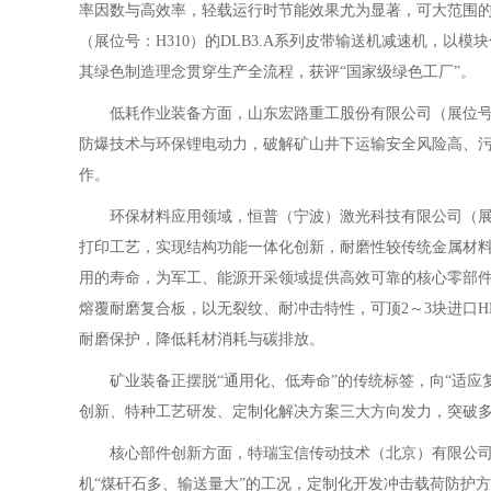
率因数与高效率，轻载运行时节能效果尤为显著，可大范围
（展位号：H310）的DLB3.A系列皮带输送机减速机，
其绿色制造理念贯穿生产全流程，获评“国家级绿色工厂”。
低耗作业装备方面，山东宏路重工股份有限公司（展位号：A
防爆技术与环保锂电动力，破解矿山井下运输安全风险高、
作。
环保材料应用领域，恒普（宁波）激光科技有限公司（展位号
打印工艺，实现结构功能一体化创新，耐磨性较传统金属材料
用的寿命，为军工、能源开采领域提供高效可靠的核心零部件
熔覆耐磨复合板，以无裂纹、耐冲击特性，可顶2～3块进口H
耐磨保护，降低耗材消耗与碳排放。
矿业装备正摆脱“通用化、低寿命”的传统标签，向“适应
创新、特种工艺研发、定制化解决方案三大方向发力，突破多
核心部件创新方面，特瑞宝信传动技术（北京）有限公司（展
机“煤矸石多、输送量大”的工况，定制化开发冲击载荷防护