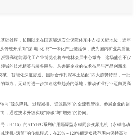
基础雄厚，长期以来在国家能源安全保障体系中占据关键地位，近年
从传统开采向“煤-电-化-材”一体化产业链延伸，成为国内矿业高质量
国际煤炭暨高端能源化工产业博览会将在榆林会展中心举办，这场盛会不仅
业领域的技术精英与装备巨头。从参展企业的技术布局与产品创新来
突破、智能化深度渗透、国际合作扎深本土适配”四大趋势转型，一批
会的举办，无疑将进一步加速这些趋势的落地，推动矿业行业迈向更高
转向“源头降耗、过程减排、资源循环”的全流程管控。参展企业的创
，通过技术升级实现“降碳”与“增效”的协同。
H416）的STYB/G系列矿用隔爆型永磁同步变频电机（永磁电动
速机+滚筒”的传统模式，在25%～120%额定负载范围内保持高功