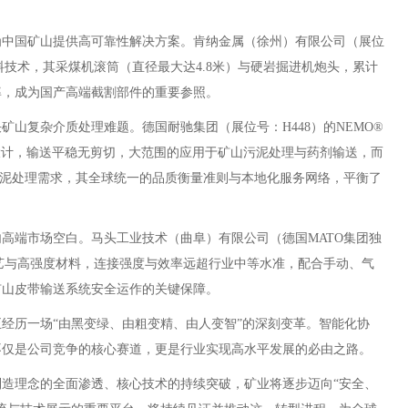
中国矿山提供高可靠性解决方案。肯纳金属（徐州）有限公司（展位
料技术，其采煤机滚筒（直径最大达4.8米）与硬岩掘进机炮头，累计
率，成为国产高端截割部件的重要参照。
复杂介质处理难题。德国耐驰集团（展位号：H448）的NEMO®
质设计，输送平稳无剪切，大范围的应用于矿山污泥处理与药剂输送，而
稀污泥处理需求，其全球统一的品质衡量准则与本地化服务网络，平衡了
端市场空白。马头工业技术（曲阜）有限公司（德国MATO集团独
工艺与高强度材料，连接强度与效率远超行业中等水准，配合手动、气
矿山皮带输送系统安全运作的关键保障。
历一场“由黑变绿、由粗变精、由人变智”的深刻变革。智能化协
不仅是公司竞争的核心赛道，更是行业实现高水平发展的必由之路。
理念的全面渗透、核心技术的持续突破，矿业将逐步迈向“安全、