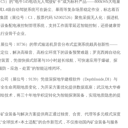
的“电牛145电动无人驾驶矿卡”成为标杆产品——800kWh大电量
，其L4级自动驾驶系统可在扬尘、暴雨等复杂场景稳定作业，标志着百
团（展位号：C1，股票代码 SZ002526）聚焦采掘无人化：掘进机
采设备配电液控制管理系统，支持工作面零延迟智能控制，还搭健康管
机行业骨干企业。
位号：H736）的带式输送机异音分布式监测系统颇具创新性——
准定位，解决高噪音、高粉尘环境下的设备预警难题；罗克西姆自动化
控装置，凭借快插式部署与10小时超长续航，可快速应用于爆破、探
预防－应急－处置”的智能运维闭环。
号：9139）凭借深探地学建模软件（DepthInside,DI）与
矿全生命周期地质变化，为开采方案优化提供数据底座；武汉地大华睿
与测绘技术，将三十年地学积淀转化为智能探测装备，实现地质隐患的提
矿业装备与解决方案提供商正通过独资、合资、代理等多元模式深度
“全球技术+本土适配”的合作新范式，不仅推动国内矿业装备与服务