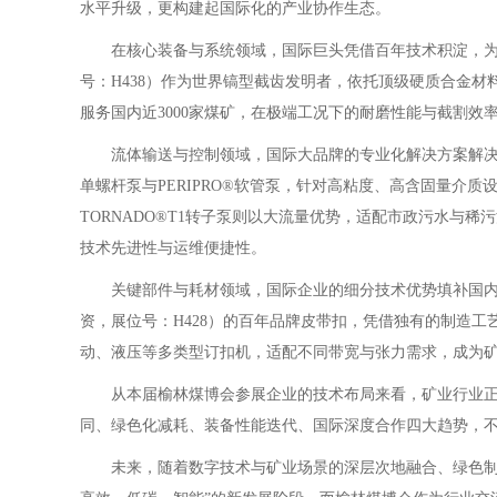
水平升级，更构建起国际化的产业协作生态。
在核心装备与系统领域，国际巨头凭借百年技术积淀，为
号：H438）作为世界镐型截齿发明者，依托顶级硬质合金材
服务国内近3000家煤矿，在极端工况下的耐磨性能与截割效
流体输送与控制领域，国际大品牌的专业化解决方案解决矿山
单螺杆泵与PERIPRO®软管泵，针对高粘度、高含固量介
TORNADO®T1转子泵则以大流量优势，适配市政污水与
技术先进性与运维便捷性。
关键部件与耗材领域，国际企业的细分技术优势填补国内高
资，展位号：H428）的百年品牌皮带扣，凭借独有的制造
动、液压等多类型订扣机，适配不同带宽与张力需求，成为
从本届榆林煤博会参展企业的技术布局来看，矿业行业正经
同、绿色化减耗、装备性能迭代、国际深度合作四大趋势，
未来，随着数字技术与矿业场景的深层次地融合、绿色制造