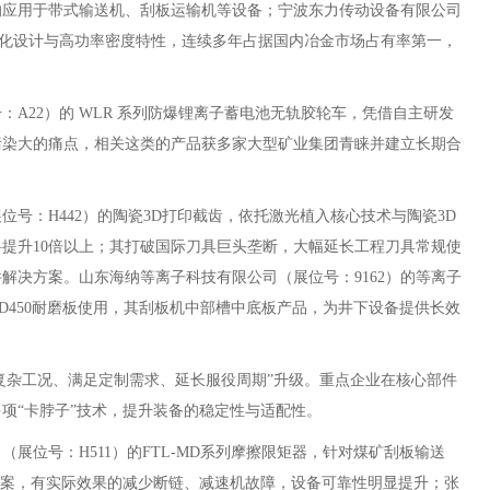
的应用于带式输送机、刮板运输机等设备；宁波东力传动设备有限公司
以模块化设计与高功率密度特性，连续多年占据国内冶金市场占有率第一，
22）的 WLR 系列防爆锂离子蓄电池无轨胶轮车，凭借自主研发
污染大的痛点，相关这类的产品获多家大型矿业集团青睐并建立长期合
：H442）的陶瓷3D打印截齿，依托激光植入核心技术与陶瓷3D
提升10倍以上；其打破国际刀具巨头垄断，大幅延长工程刀具常规使
解决方案。山东海纳等离子科技有限公司（展位号：9162）的等离子
D450耐磨板使用，其刮板机中部槽中底板产品，为井下设备提供长效
复杂工况、满足定制需求、延长服役周期”升级。重点企业在核心部件
项“卡脖子”技术，提升装备的稳定性与适配性。
位号：H511）的FTL-MD系列摩擦限矩器，针对煤矿刮板输送
方案，有实际效果的减少断链、减速机故障，设备可靠性明显提升；张