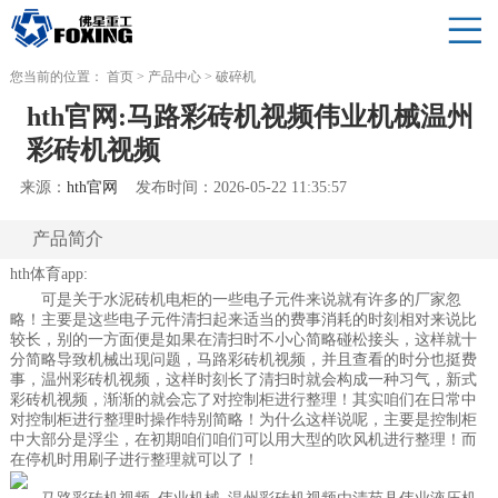
您当前的位置：
首页
>
产品中心
>
破碎机
hth官网:马路彩砖机视频伟业机械温州
彩砖机视频
来源：
hth官网
发布时间：2026-05-22 11:35:57
产品简介
hth体育app:
可是关于水泥砖机电柜的一些电子元件来说就有许多的厂家忽
略！主要是这些电子元件清扫起来适当的费事消耗的时刻相对来说比
较长，别的一方面便是如果在清扫时不小心简略碰松接头，这样就十
分简略导致机械出现问题，马路彩砖机视频，并且查看的时分也挺费
事，温州彩砖机视频，这样时刻长了清扫时就会构成一种习气，新式
彩砖机视频，渐渐的就会忘了对控制柜进行整理！其实咱们在日常中
对控制柜进行整理时操作特别简略！为什么这样说呢，主要是控制柜
中大部分是浮尘，在初期咱们咱们可以用大型的吹风机进行整理！而
在停机时用刷子进行整理就可以了！